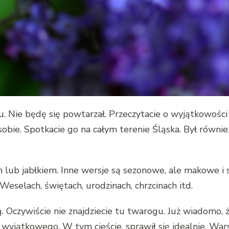
. Nie będę się powtarzał. Przeczytacie o wyjątkowości
sobie. Spotkacie go na całym terenie Śląska. Był równi
 lub jabłkiem. Inne wersje są sezonowe, ale makowe i se
Weselach, świętach, urodzinach, chrzcinach itd.
. Oczywiście nie znajdziecie tu twarogu. Już wiadomo, 
ś wyjątkowego. W tym cieście, sprawił się idealnie. War