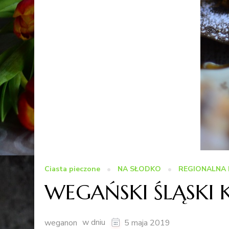
Ciasta pieczone
NA SŁODKO
REGIONALNA 
WEGAŃSKI ŚLĄSKI 
w dniu
weganon
5 maja 2019