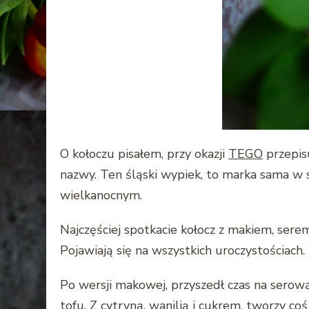
O kołoczu pisałem, przy okazji
TEGO
przepisu
nazwy. Ten śląski wypiek, to marka sama w 
wielkanocnym.
Najczęściej spotkacie kołocz z makiem, serem
Pojawiają się na wszystkich uroczystościach. 
Po wersji makowej, przyszedł czas na serową
tofu. Z cytryną, wanilią i cukrem, tworzy co