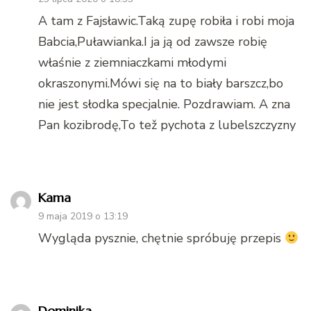
A tam z Fajsławic.Taką zupę robiła i robi moja
Babcia,Puławianka.I ja ją od zawsze robię
właśnie z ziemniaczkami młodymi
okraszonymi.Mówi się na to biały barszcz,bo
nie jest słodka specjalnie. Pozdrawiam. A zna
Pan kozibrodę,To tež pychota z lubelszczyzny
Kama
9 maja 2019 o 13:19
Wygląda pysznie, chętnie spróbuję przepis
Dominika