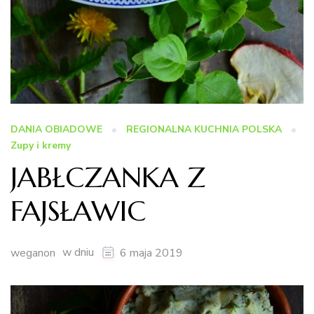
DANIA OBIADOWE
REGIONALNA KUCHNIA POLSKA
Zupy i kremy
JABŁCZANKA Z
FAJSŁAWIC
w dniu
weganon
6 maja 2019