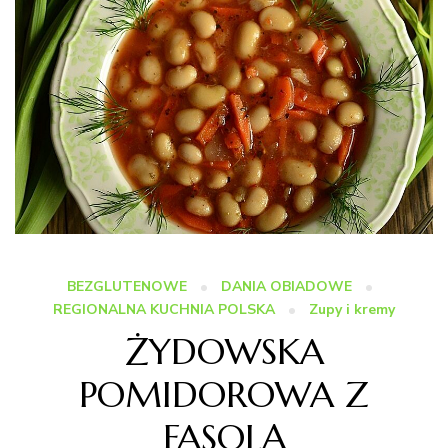
BEZGLUTENOWE
DANIA OBIADOWE
REGIONALNA KUCHNIA POLSKA
Zupy i kremy
ŻYDOWSKA
POMIDOROWA Z
FASOLĄ