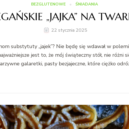
BEZGLUTENOWE
ŚNIADANIA
GAŃSKIE „JAJKA” NA TWA
22 stycznia 2025
nom substytuty „jajek”? Nie będę się wdawał w polemikę
ajważniejsze jest to, że mój świąteczny stół, nie różni s
rzywne galaretki, pasty bezjajeczne, które ciężko odró