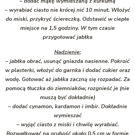
– dodać mąkę wymieszaną z kurkumą
– wyrabiać ciasto nie krócej nić 10 minut. Włożyć
do miski, przykryć ściereczką. Odstawić w ciepłe
miejsce na 1,5 godziny. W tym czasie
przygotować jabłka
Nadzienie:
– jabłka obrać, usunąć gniazda nasienne. Pokroić
w plasterki, włożyć do garnka i dodać cukier oraz
wodę. Gotować aż jabłka zaczną się rozpadać. Za
pomocą tłuczka do ziemniaków, rozgnieść je (nie
muszą być dokładnie)
– dodać cynamon, kardamon i imbir. Dokładnie
wymieszać
– wyjąć ciasto z miski i chwilę wyrabiać.
Rozwałkować na grubość około 0,5 cm w formie