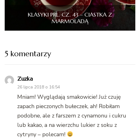
KLASYKI PRL. CZ. 43 – CIASTKA Z
MARMOLADĄ
5 komentarzy
Zuzka
26 lipca 2018 o 16:54
Mniam! Wyglądają smakowicie! Już czuję
zapach pieczonych bułeczek, ah! Robiłam
podobne, ale z farszem z cynamonu i cukru
lub kakao, a na wierzchu lukier z soku z
cytryny – polecam!