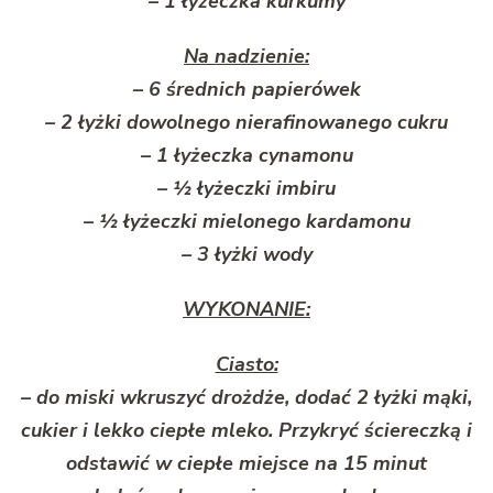
– 1 łyżeczka kurkumy
Na nadzienie:
– 6 średnich papierówek
– 2 łyżki dowolnego nierafinowanego cukru
– 1 łyżeczka cynamonu
– ½ łyżeczki imbiru
– ½ łyżeczki mielonego kardamonu
– 3 łyżki wody
WYKONANIE:
Ciasto:
– do miski wkruszyć drożdże, dodać 2 łyżki mąki,
cukier i lekko ciepłe mleko. Przykryć ściereczką i
odstawić w ciepłe miejsce na 15 minut