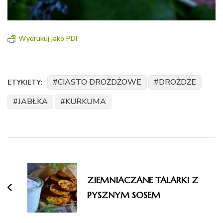
Wydrukuj jako PDF
CIASTO DROŻDŻOWE
DROŻDŻE
ETYKIETY:
JABŁKA
KURKUMA
Nawigacja
wpisu
ZIEMNIACZANE TALARKI Z
PYSZNYM SOSEM