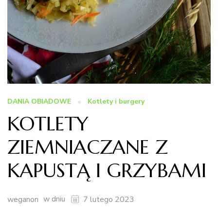
DANIA OBIADOWE
Kotlety i burgery
KOTLETY
ZIEMNIACZANE Z
KAPUSTĄ I GRZYBAMI
w dniu
weganon
7 lutego 2023