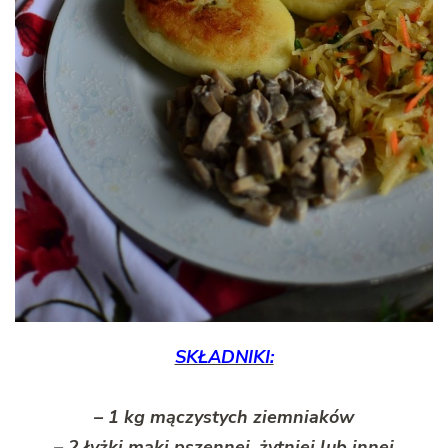
SKŁADNIKI:
– 1 kg mączystych ziemniaków
– 2 łyżki mąki pszennej, żytniej lub innej