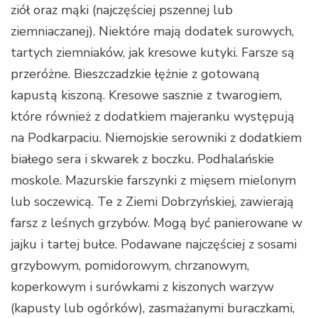
ziół oraz mąki (najczęściej pszennej lub
ziemniaczanej). Niektóre mają dodatek surowych,
tartych ziemniaków, jak kresowe kutyki. Farsze są
przeróżne. Bieszczadzkie łężnie z gotowaną
kapustą kiszoną. Kresowe sasznie z twarogiem,
które również z dodatkiem majeranku występują
na Podkarpaciu. Niemojskie serowniki z dodatkiem
białego sera i skwarek z boczku. Podhalańskie
moskole. Mazurskie farszynki z mięsem mielonym
lub soczewicą. Te z Ziemi Dobrzyńskiej, zawierają
farsz z leśnych grzybów. Mogą być panierowane w
jajku i tartej bułce. Podawane najczęściej z sosami
grzybowym, pomidorowym, chrzanowym,
koperkowym i surówkami z kiszonych warzyw
(kapusty lub ogórków), zasmażanymi buraczkami,