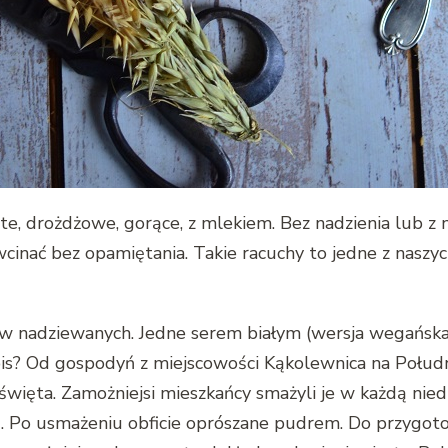
e, drożdżowe, gorące, z mlekiem. Bez nadzienia lub z 
cinać bez opamiętania. Takie racuchy to jedne z naszy
ów nadziewanych. Jedne serem białym (wersja wegańska 
is? Od gospodyń z miejscowości Kąkolewnica na Połudn
święta. Zamożniejsi mieszkańcy smażyli je w każdą nied
 Po usmażeniu obficie oprószane pudrem. Do przygot