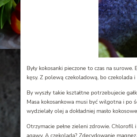
Były kokosanki pieczone to czas na surowe.
kęsy. Z polewą czekoladową, bo czekolada 
By wyszły takie kształtne potrzebujecie gał
Masa kokosankowa musi być wilgotna i po ści
wydzielały olej a dokładniej masło kokosowe
Otrzymacie pełne zieleni zdrowie. Chlorofil 
agawy. A czekolada? Zdecydowanie magnez, a