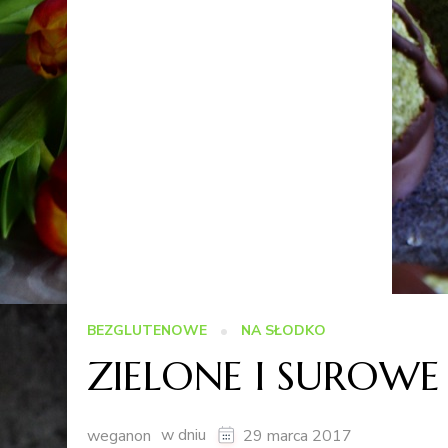
BEZGLUTENOWE
NA SŁODKO
ZIELONE I SUROW
w dniu
weganon
29 marca 2017