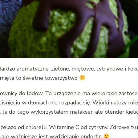
 Bardzo aromatyczne, zielone, miętowe, cytrynowe i ko
i mięta to świetne towarzystwo
kownicy do lodów. To urządzenie ma wielorakie zastosow
śnięciu w dłoniach nie rozpadać się. Wiórki należy mik
. Ja do tego wykorzystałem malakser, ale blender kieli
i żelazo od chlorelli. Witaminę C od cytryny. Zdrowe tł
le ważniejsze jest wydzielanie endorfin