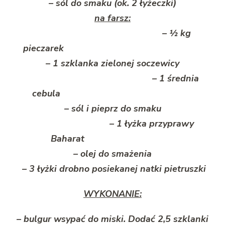
– sól do smaku (ok. 2 łyżeczki)
na farsz:
– ½ kg
pieczarek
– 1 szklanka zielonej soczewicy
– 1 średnia
cebula
– sól i pieprz do smaku
– 1 łyżka przyprawy
Baharat
– olej do smażenia
– 3 łyżki drobno posiekanej natki pietruszki
WYKONANIE:
– bulgur wsypać do miski. Dodać 2,5 szklanki