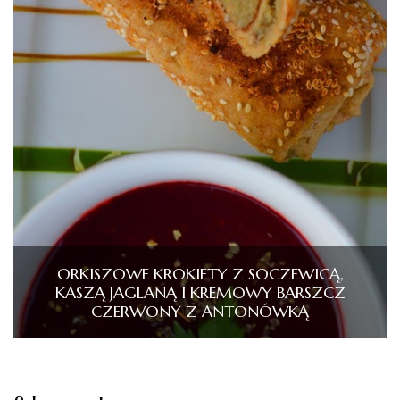
ORKISZOWE KROKIETY Z SOCZEWICĄ,
KASZĄ JAGLANĄ I KREMOWY BARSZCZ
CZERWONY Z ANTONÓWKĄ