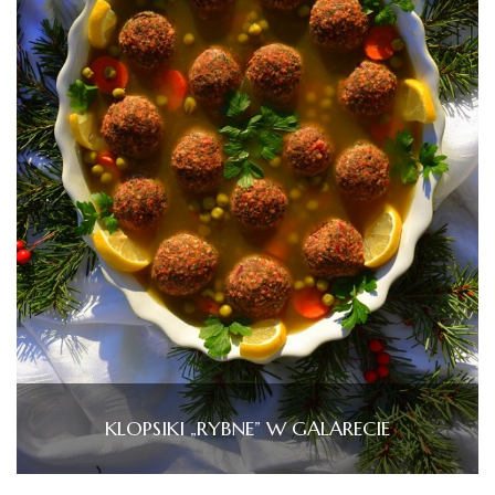
KLOPSIKI „RYBNE” W GALARECIE