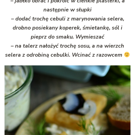
– jabłko obrać i pokroić w cienkie plasterki, a
następnie w słupki
– dodać trochę cebuli z marynowania selera,
drobno posiekany koperek, śmietankę, sól i
pieprz do smaku. Wymieszać
– na talerz nałożyć trochę sosu, a na wierzch
selera z odrobiną cebulki. Wcinać z razowcem