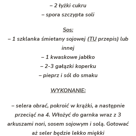
– 2 łyżki cukru
– spora szczypta soli
Sos:
– 1 szklanka śmietany sojowej (
TU
przepis) lub
innej
– 1 kwaskowe jabłko
– 2-3 gałązki koperku
– pieprz i sól do smaku
WYKONANIE:
– selera obrać, pokroić w krążki, a następnie
przeciąć na 4. Włożyć do garnka wraz z 3
arkuszami nori, sosem sojowym i solą. Gotować
aż seler będzie lekko miękki