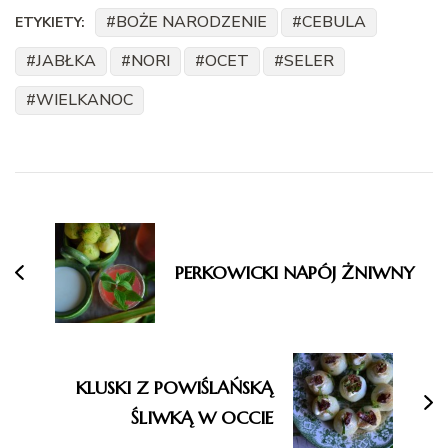
BOŻE NARODZENIE
CEBULA
ETYKIETY:
JABŁKA
NORI
OCET
SELER
WIELKANOC
Nawigacja
wpisu
PERKOWICKI NAPÓJ ŻNIWNY
KLUSKI Z POWIŚLAŃSKĄ
ŚLIWKĄ W OCCIE