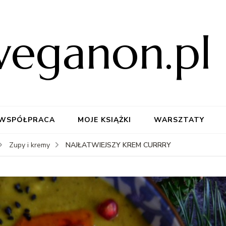
weganon.pl
WSPÓŁPRACA
MOJE KSIĄŻKI
WARSZTATY
NAJŁATWIEJSZY KREM CURRRY
Zupy i kremy