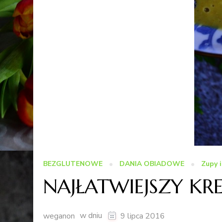
BEZGLUTENOWE
DANIA OBIADOWE
Zupy 
NAJŁATWIEJSZY K
w dniu
weganon
9 lipca 2016