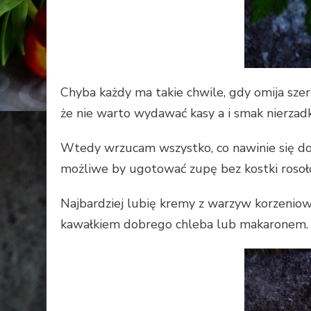
Chyba każdy ma takie chwile, gdy omija sze
że nie warto wydawać kasy a i smak nierzad
Wtedy wrzucam wszystko, co nawinie się do g
możliwe by ugotować zupę bez kostki rosoło
Najbardziej lubię kremy z warzyw korzeniowy
kawałkiem dobrego chleba lub makaronem. 