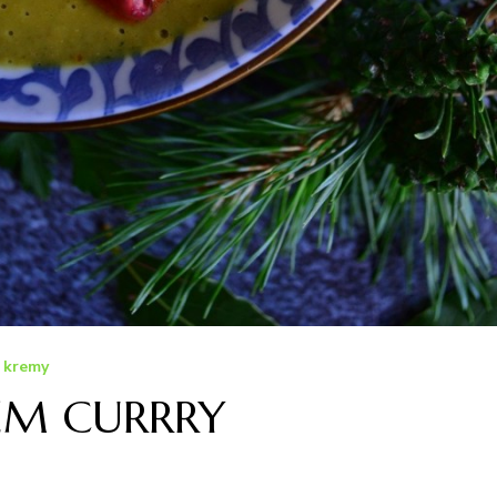
i kremy
REM CURRRY