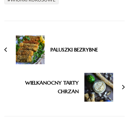
Nawigacja
wpisu
PALUSZKI BEZRYBNE
WIELKANOCNY TARTY
CHRZAN