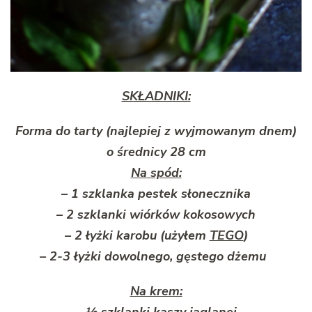
SKŁADNIKI:
Forma do tarty (najlepiej z wyjmowanym dnem)
o średnicy 28 cm
Na spód:
– 1 szklanka pestek słonecznika
– 2 szklanki wiórków kokosowych
– 2 łyżki karobu (użyłem
TEGO
)
– 2-3 łyżki dowolnego, gęstego dżemu
Na krem:
– ½ szklanki kaszy jaglanej