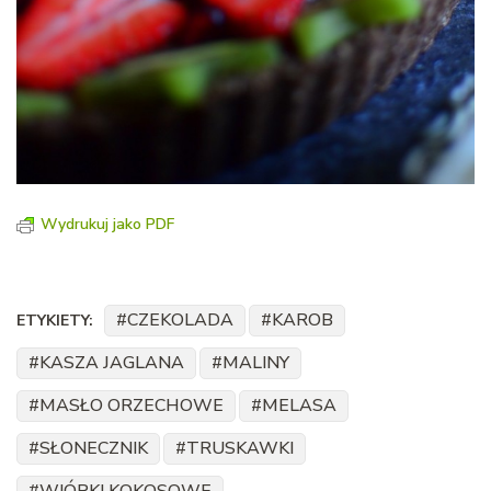
Wydrukuj jako PDF
CZEKOLADA
KAROB
ETYKIETY:
KASZA JAGLANA
MALINY
MASŁO ORZECHOWE
MELASA
SŁONECZNIK
TRUSKAWKI
WIÓRKI KOKOSOWE