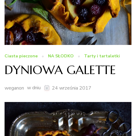
Ciasta pieczone
NA SŁODKO
Tarty i tartaletki
DYNIOWA GALETTE
w dniu
weganon
24 września 2017