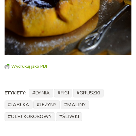
Wydrukuj jako PDF
DYNIA
FIGI
GRUSZKI
ETYKIETY:
JABŁKA
JEŻYNY
MALINY
OLEJ KOKOSOWY
ŚLIWKI