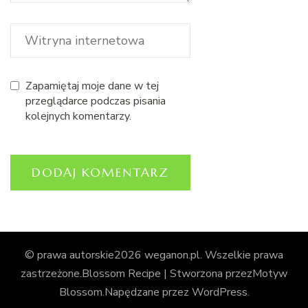
Zapamiętaj moje dane w tej
przeglądarce podczas pisania
kolejnych komentarzy.
© prawa autorskie2026
weganon.pl
. Wszelkie prawa
zastrzeżone.
Blossom Recipe | Stworzona przez
Motyw
Blossom
.Napędzane przez
WordPress
.