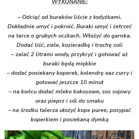
WYKONANIE:
– Odciąć od buraków liście z łodyżkami.
Dokładnie umyć i pokroić. Buraki umyć i zetrzeć
na tarce o grubych oczkach. Włożyć do garnka.
Dodać liść, ziele, kozieradkę i trochę soli
– zalać 2 litrami wody, przykryć i gotować aż
buraki będą miękkie
– dodać posiekany koperek, kolendrę oaz curry i
gotować jeszcze 10 minut
– na końcu dodać mleko kokosowe, sos sojowy
oraz pieprz i sól do smaku
– na środku talerza ułożyć kope puree, posypać
koperkiem i posiekaną dymką