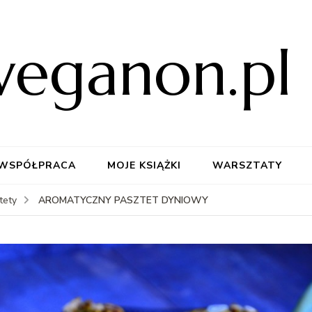
weganon.pl
WSPÓŁPRACA
MOJE KSIĄŻKI
WARSZTATY
AROMATYCZNY PASZTET DYNIOWY
tety