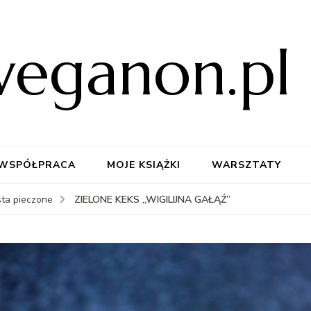
weganon.pl
WSPÓŁPRACA
MOJE KSIĄŻKI
WARSZTATY
ZIELONE KEKS „WIGILIJNA GAŁĄŹ”
sta pieczone