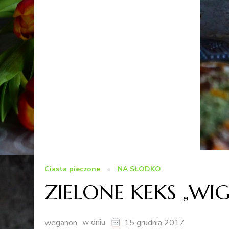
Ciasta pieczone
NA SŁODKO
ZIELONE KEKS „WIG
w dniu
weganon
15 grudnia 2017