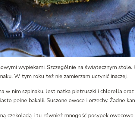
, nowymi wypiekami. Szczególnie na świątecznym stole. 
aku. W tym roku też nie zamierzam uczynić inaczej.
a w nim szpinaku. Jest natka pietruszki i chlorella ora
iasto pełne bakalii. Suszone owoce i orzechy. Żadne k
zoną czekoladą i tu również mnogość posypek owocowo 