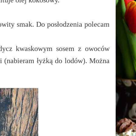
ituje olej kokosowy.
owity smak. Do posłodzenia polecam
.
słodycz kwaskowym sosem z owoców
ki (nabieram łyżką do lodów). Można