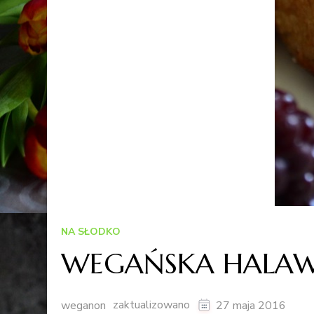
NA SŁODKO
WEGAŃSKA HALA
zaktualizowano
weganon
27 maja 2016