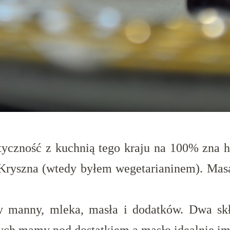
styczność z kuchnią tego kraju na 100% zna 
 Kryszna (wtedy byłem wegetarianinem). Masak
y manny, mleka, masła i dodatków. Dwa skł