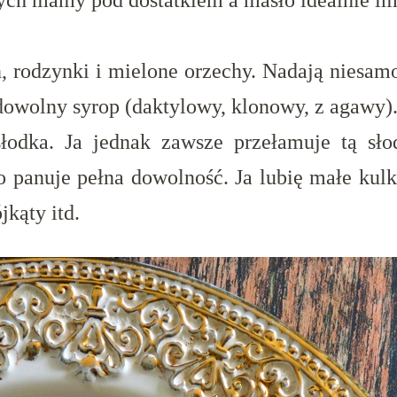
ych mamy pod dostatkiem a masło idealnie im
, rodzynki i mielone orzechy. Nadają niesam
dowolny syrop (daktylowy, klonowy, z agawy)
 słodka. Ja jednak zawsze przełamuje tą 
 panuje pełna dowolność. Ja lubię małe kul
jkąty itd.