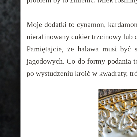
problem by to zmienić. Mlek roślinn
Moje dodatki to cynamon, kardamon
nierafinowany cukier trzcinowy lub 
Pamiętajcie, że halawa musi być
jagodowych. Co do formy podania to
po wystudzeniu kroić w kwadraty, tró