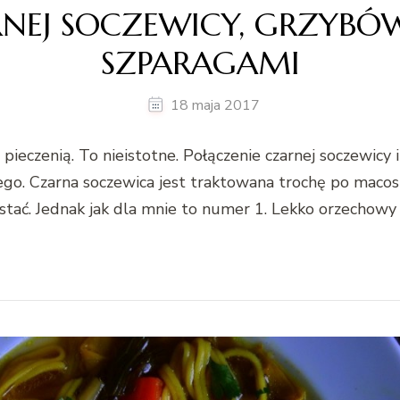
RNEJ SOCZEWICY, GRZYBÓ
SZPARAGAMI
18 maja 2017
czenią. To nieistotne. Połączenie czarnej soczewicy 
. Czarna soczewica jest traktowana trochę po macosze
ostać. Jednak jak dla mnie to numer 1. Lekko orzechow