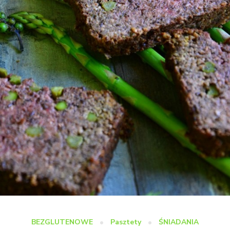
BEZGLUTENOWE
Pasztety
ŚNIADANIA