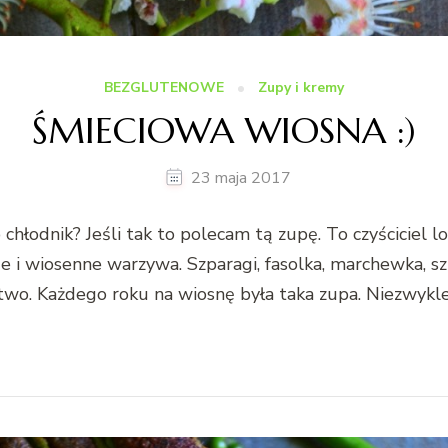
BEZGLUTENOWE
Zupy i kremy
ŚMIECIOWA WIOSNA :)
23 maja 2017
hłodnik? Jeśli tak to polecam tą zupę. To czyściciel 
 i wiosenne warzywa. Szparagi, fasolka, marchewka, szp
two. Każdego roku na wiosnę była taka zupa. Niezwykl