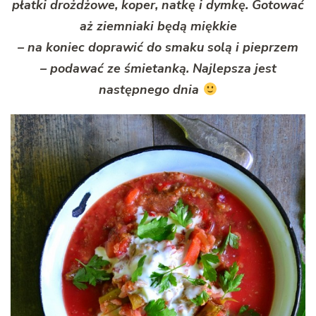
płatki drożdżowe, koper, natkę i dymkę. Gotować
aż ziemniaki będą miękkie
– na koniec doprawić do smaku solą i pieprzem
– podawać ze śmietanką. Najlepsza jest
następnego dnia