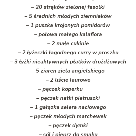
– 20 strąków zielonej fasolki
– 5 średnich młodych ziemniaków
– 1 puszka krojonych pomidorów
– połowa małego kalafiora
– 2 małe cukinie
– 2 łyżeczki łagodnego curry w proszku
– 3 łyżki nieaktywnych płatków drożdżowych
– 5 ziaren ziela angielskiego
– 2 liście laurowe
– pęczek koperku
– pęczek natki pietruszki
– 1 gałązka selera naciowego
– pęczek młodych marchewek
– pęczek dymki
– sól i pieprz do smaku