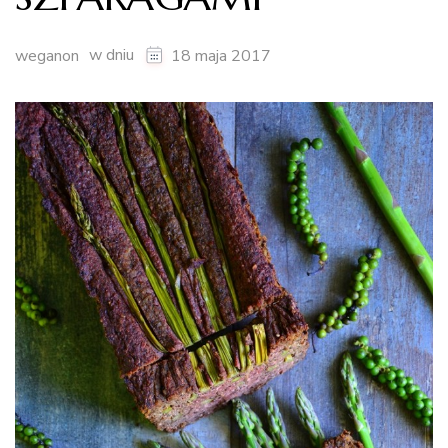
w dniu
weganon
18 maja 2017