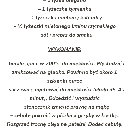
– 1 łyżka oregano
– 1 łyżeczka tymianku
– 1 łyżeczka mielonej kolendry
– ½ łyżeczki mielonego kminu rzymskiego
– sól i pieprz do smaku
WYKONANIE:
– buraki upiec w 200°C do miękkości. Wystudzić i
zmiksować na gładko. Powinno być około 1
szklanki puree
– soczewicę ugotować do miękkości (około 35-40
minut). Odcedzić i wystudzić
– słonecznik zmielić prawię na mąkę
– cebule pokroić w piórka a grzyby w kostkę.
Rozgrzać trochę oleju na patelni. Dodać cebulę,