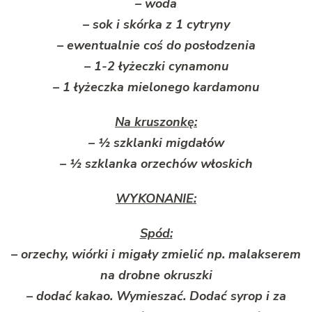
– woda
– sok i skórka z 1 cytryny
– ewentualnie coś do posłodzenia
– 1-2 łyżeczki cynamonu
– 1 łyżeczka mielonego kardamonu
Na kruszonkę:
– ½ szklanki migdałów
– ½ szklanka orzechów włoskich
WYKONANIE:
Spód:
– orzechy, wiórki i migały zmielić np. malakserem
na drobne okruszki
– dodać kakao. Wymieszać. Dodać syrop i za