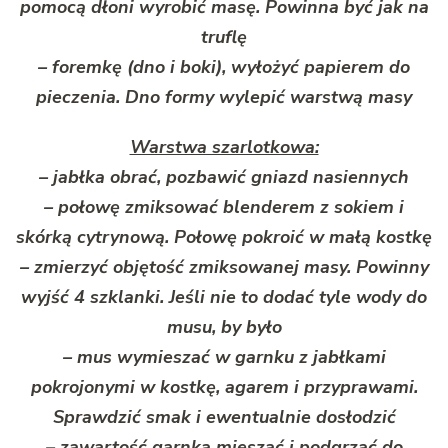
pomocą dłoni wyrobić masę. Powinna być jak na
truflę
– foremkę (dno i boki), wyłożyć papierem do
pieczenia. Dno formy wylepić warstwą masy
Warstwa szarlotkowa:
– jabłka obrać, pozbawić gniazd nasiennych
– połowę zmiksować blenderem z sokiem i
skórką cytrynową. Połowę pokroić w małą kostkę
– zmierzyć objętość zmiksowanej masy. Powinny
wyjść 4 szklanki. Jeśli nie to dodać tyle wody do
musu, by było
– mus wymieszać w garnku z jabłkami
pokrojonymi w kostkę, agarem i przyprawami.
Sprawdzić smak i ewentualnie dosłodzić
– zawartość garnka mieszać i podgrzać do