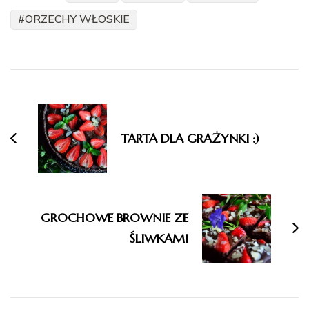
ORZECHY WŁOSKIE
Nawigacja
wpisu
TARTA DLA GRAŻYNKI :)
GROCHOWE BROWNIE ZE
ŚLIWKAMI