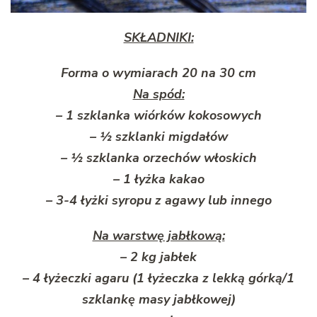
SKŁADNIKI:
Forma o wymiarach 20 na 30 cm
Na spód:
– 1 szklanka wiórków kokosowych
– ½ szklanki migdałów
– ½ szklanka orzechów włoskich
– 1 łyżka kakao
– 3-4 łyżki syropu z agawy lub innego
Na warstwę jabłkową:
– 2 kg jabłek
– 4 łyżeczki agaru (1 łyżeczka z lekką górką/1
szklankę masy jabłkowej)