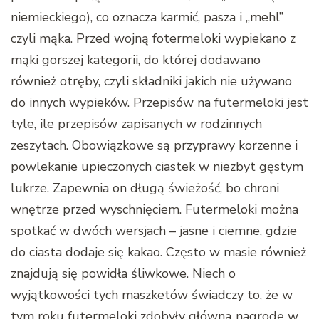
niemieckiego), co oznacza karmić, pasza i „mehl”
czyli mąka. Przed wojną fotermeloki wypiekano z
mąki gorszej kategorii, do której dodawano
również otręby, czyli składniki jakich nie używano
do innych wypieków. Przepisów na futermeloki jest
tyle, ile przepisów zapisanych w rodzinnych
zeszytach. Obowiązkowe są przyprawy korzenne i
powlekanie upieczonych ciastek w niezbyt gęstym
lukrze. Zapewnia on długą świeżość, bo chroni
wnętrze przed wyschnięciem. Futermeloki można
spotkać w dwóch wersjach – jasne i ciemne, gdzie
do ciasta dodaje się kakao. Często w masie również
znajdują się powidła śliwkowe. Niech o
wyjątkowości tych maszketów świadczy to, że w
tym roku futermeloki zdobyły główną nagrodę w