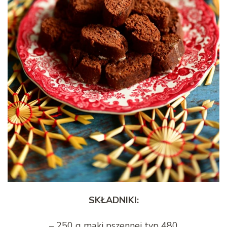
SKŁADNIKI:
– 250 g mąki pszennej typ 480