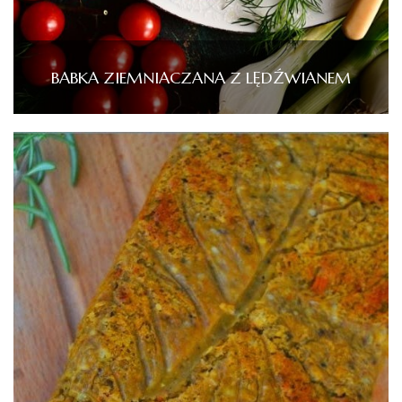
BABKA ZIEMNIACZANA Z LĘDŹWIANEM