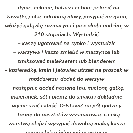
– dynie, cukinie, bataty i cebule pokroić na
kawałki, polać odrobiną oliwy, posypać oregano,
włożyć gałązkę rozmarynu i piec około godzinę w
210 stopniach. Wystudzić
– kaszę ugotować na sypko i wystudzić
– warzywa i kaszę zmielić w maszynce lub
zmiksować malakserem lub blenderem
– kozieradkę, kmin i jałowiec utrzeć na proszek w
moździerzu, dodać do warzyw
– następnie dodać nasiona lnu, mieloną gałkę,
majeranek, sól i pieprz do smaku i dokładnie
wymieszać całość. Odstawić na pół godziny
– formę do pasztetów wysmarować cienką
warstwą oleju i wysypać dowolną mąką, kaszą
manną lub mielonymi orzechami