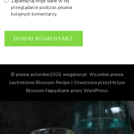
Zapamiętaj moje dane w tej
przeglądarce podczas pisania
kolejnych komentarzy.
© prawa autorskie2026
weganon.pl
. Wszelkie prawa
zastrzeżone.
Blossom Recipe | Stworzona przez
Motyw
Blossom
.Napędzane przez
WordPress
.