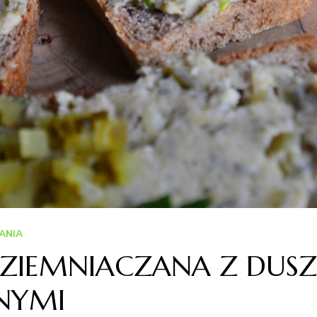
ANIA
-ZIEMNIACZANA Z DUS
NYMI