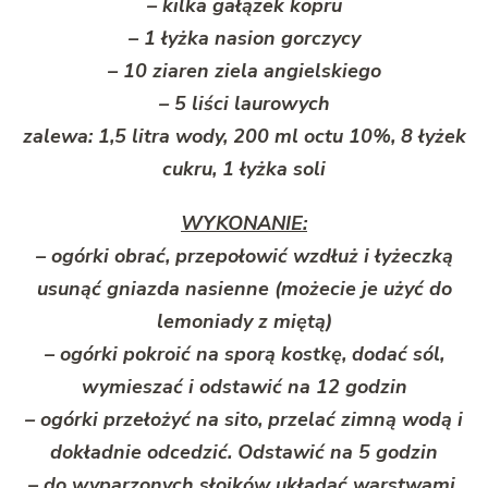
– kilka gałązek kopru
– 1 łyżka nasion gorczycy
– 10 ziaren ziela angielskiego
– 5 liści laurowych
zalewa: 1,5 litra wody, 200 ml octu 10%, 8 łyżek
cukru, 1 łyżka soli
WYKONANIE:
– ogórki obrać, przepołowić wzdłuż i łyżeczką
usunąć gniazda nasienne (możecie je użyć do
lemoniady z miętą)
– ogórki pokroić na sporą kostkę, dodać sól,
wymieszać i odstawić na 12 godzin
– ogórki przełożyć na sito, przelać zimną wodą i
dokładnie odcedzić. Odstawić na 5 godzin
– do wyparzonych słoików układać warstwami,