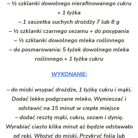
– ½ szklanki dowolnego nierafinowanego cukru
+ 1 łyżka
– 1 saszetka suchych drożdży 7 lub 8 g
– ½ szklanki czarnego sezamu + do posypania
– ½ szklanki dowolnego mleka roślinnego
– do posmarowania: 5 łyżek dowolnego mleka
roślinnego + 1 łyżka cukru
WYKONANIE:
– do miski wsypać drożdże, 1 łyżkę cukru i mąki.
Dodać lekko podgrzane mleko. Wymieszać i
odstawić na 15 minut w ciepłe miejsce
– dodać resztę mąki, cukru, sezam i dynię.
Wyrabiać ciasto kilka minut aż będzie odstawało
od ręki. Włożyć do miski. Przykryć folią lub