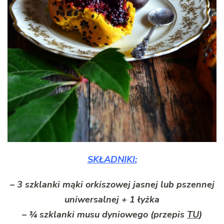
SKŁADNIKI:
– 3 szklanki mąki orkiszowej jasnej lub pszennej
uniwersalnej + 1 łyżka
– ¾ szklanki musu dyniowego (przepis
TU
)