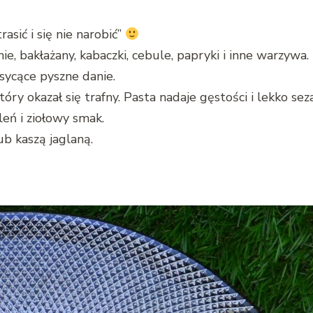
rasić i się nie narobić”
e, bakłażany, kabaczki, cebule, papryki i inne warzywa
sycące pyszne danie.
tóry okazał się trafny. Pasta nadaje gęstości i lekko s
eleń i ziołowy smak.
b kaszą jaglaną.