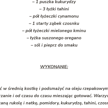
– 1 puszka kukurydzy
– 3 łyżki tahini
– pół łyżeczki cynamonu
– 1 starty ząbek czosnku
– pół łyżeczki mielonego kminu
– łyżka suszonego oregano
– sól i pieprz do smaku
WYKONANIE:
ć w średnią kostkę i podsmażyć na oleju rzepakowym
rzanie i od czasu do czasu mieszając gotować. Warz
ną rukolę i natkę, pomidory, kukurydzę, tahini, czos