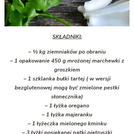
SKŁADNIKI:
– ½ kg ziemniaków po obraniu
– 1 opakowanie 450 g mrożonej marchewki z
groszkiem
– 1 szklanka bułki tartej ( w wersji
bezglutenowej mogą być zmielone pestki
słonecznika)
– 1 łyżka oregano
– 1 łyżka majeranku
– 1 łyżeczka mielonego kminku
– 3 łyżki posiekanej natki pietruszki