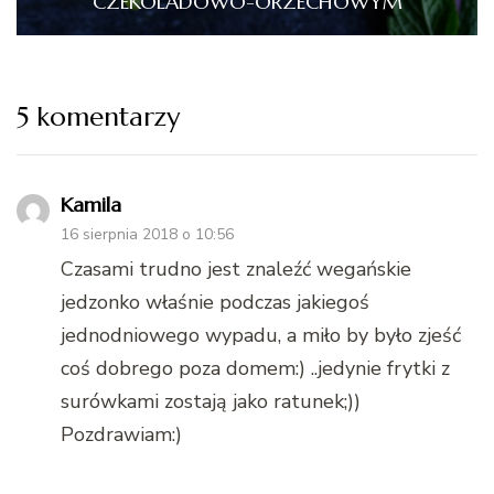
CZEKOLADOWO-ORZECHOWYM
5 komentarzy
Kamila
16 sierpnia 2018 o 10:56
Czasami trudno jest znaleźć wegańskie
jedzonko właśnie podczas jakiegoś
jednodniowego wypadu, a miło by było zjeść
coś dobrego poza domem:) ..jedynie frytki z
surówkami zostają jako ratunek;))
Pozdrawiam:)