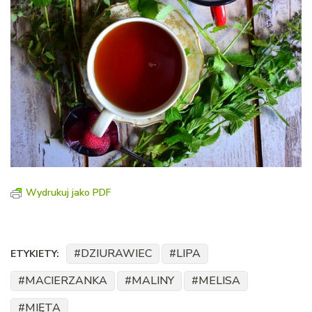
Wydrukuj jako PDF
DZIURAWIEC
LIPA
ETYKIETY:
MACIERZANKA
MALINY
MELISA
MIĘTA