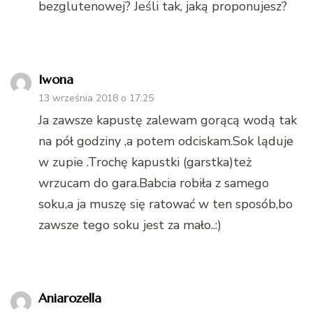
bezglutenowej? Jeśli tak, jaką proponujesz?
Iwona
13 września 2018 o 17:25
Ja zawsze kapustę zalewam gorącą wodą tak
na pół godziny ,a potem odciskam.Sok ląduje
w zupie .Trochę kapustki (garstka)też
wrzucam do gara.Babcia robiła z samego
soku,a ja muszę się ratować w ten sposób,bo
zawsze tego soku jest za mało..:)
Aniarozella