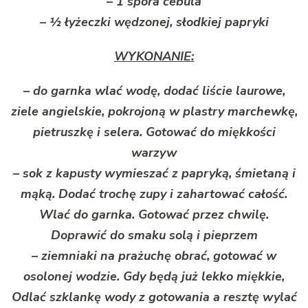
– 1 spora cebula
– ½ łyżeczki wędzonej, słodkiej papryki
WYKONANIE:
– do garnka wlać wodę, dodać liście laurowe,
ziele angielskie, pokrojoną w plastry marchewkę,
pietruszkę i selera. Gotować do miękkości
warzyw
– sok z kapusty wymieszać z papryką, śmietaną i
mąką. Dodać trochę zupy i zahartować całość.
Wlać do garnka. Gotować przez chwilę.
Doprawić do smaku solą i pieprzem
– ziemniaki na prażuchę obrać, gotować w
osolonej wodzie. Gdy będą już lekko miękkie,
Odlać szklankę wody z gotowania a resztę wylać