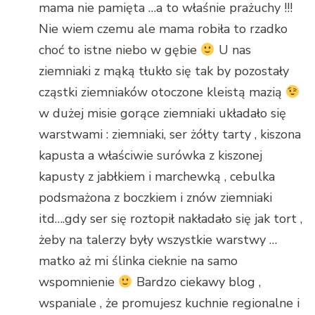
mama nie pamięta …a to właśnie prażuchy !!!
Nie wiem czemu ale mama robiła to rzadko
choć to istne niebo w gębie
U nas
ziemniaki z mąką tłukło się tak by pozostały
cząstki ziemniaków otoczone kleistą mazią
w dużej misie gorące ziemniaki układało się
warstwami : ziemniaki, ser żółty tarty , kiszona
kapusta a właściwie surówka z kiszonej
kapusty z jabłkiem i marchewką , cebulka
podsmażona z boczkiem i znów ziemniaki
itd….gdy ser się roztopił nakładało się jak tort ,
żeby na talerzy były wszystkie warstwy …
matko aż mi ślinka cieknie na samo
wspomnienie
Bardzo ciekawy blog ,
wspaniale , że promujesz kuchnie regionalne i