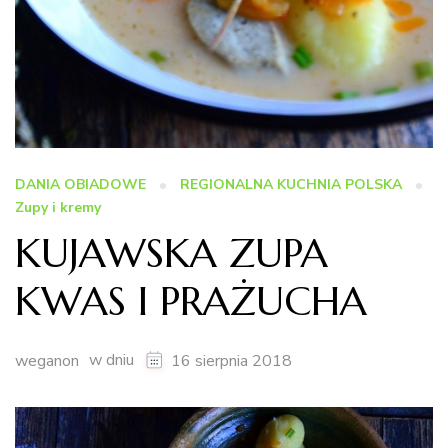
DANIA OBIADOWE
REGIONALNA KUCHNIA POLSKA
Zupy i kremy
KUJAWSKA ZUPA
KWAS I PRAŻUCHA
w dniu
weganon
16 sierpnia 2018