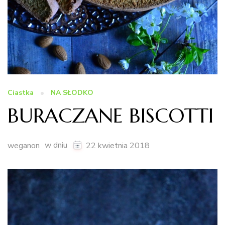
Ciastka
NA SŁODKO
BURACZANE BISCOTTI
w dniu
weganon
22 kwietnia 2018