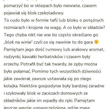
pomarzyć bo w sklepach było niewiele, czasem
pojawiał się blok czekoladowy.
To cudo było w formie tafli lub bloku o potężnych
rozmiarach i krojone na wagę. A co było w składzie?
Tego chyba nikt nie wie bo często określano go
„blok na winie” czyli co się nawinie to do gara
Pamiętam jego dość rumowy lub arakowy aromat,
rodzynki, kawałki herbatników i czasem były
orzechy. Potrafił być tak twardy, że zęby można
było połamać. Pomimo tych wszystkich dziwności
jakie zawierał, zawsze ustawiała się po niego
kolejka. Niektóre gospodynie były bardziej zaradne
i szykowały blok w zaciszach domowych ze
składników jakie im wpadły do ręki. Pamiętam
jeszcze wersję unowocześnioną, gdzie masę