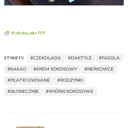
Wydrukuj jako PDF
CZEKOLADA
DAKTYLE
FASOLA
ETYKIETY:
KAKAO
KREM KOKOSOWY
NERKOWCE
PŁATKI OWSIANE
RODZYNKI
SŁONECZNIK
WIÓRKI KOKOSOWE
Nawigacja
wpisu