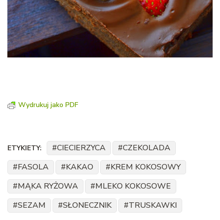
Wydrukuj jako PDF
CIECIERZYCA
CZEKOLADA
ETYKIETY:
FASOLA
KAKAO
KREM KOKOSOWY
MĄKA RYŻOWA
MLEKO KOKOSOWE
SEZAM
SŁONECZNIK
TRUSKAWKI