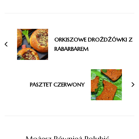
Nawigacja
wpisu
ORKISZOWE DROŻDŻÓWKI Z
RABARBAREM
PASZTET CZERWONY
Możesz Również Polubić…