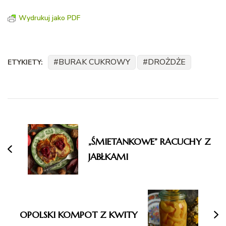
Wydrukuj jako PDF
BURAK CUKROWY
DROŻDŻE
ETYKIETY:
Nawigacja
wpisu
„ŚMIETANKOWE” RACUCHY Z
JABŁKAMI
OPOLSKI KOMPOT Z KWITY