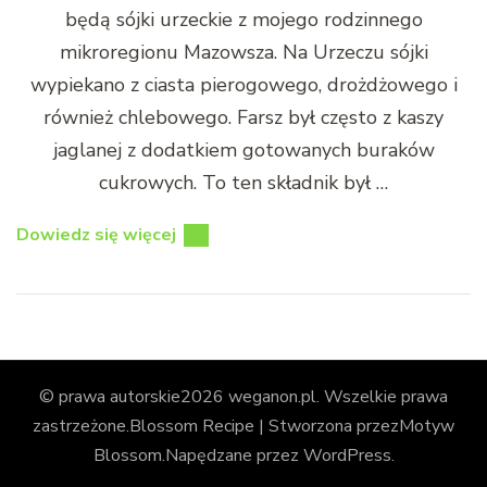
będą sójki urzeckie z mojego rodzinnego
mikroregionu Mazowsza. Na Urzeczu sójki
wypiekano z ciasta pierogowego, drożdżowego i
również chlebowego. Farsz był często z kaszy
jaglanej z dodatkiem gotowanych buraków
cukrowych. To ten składnik był …
Dowiedz się więcej
© prawa autorskie2026
weganon.pl
. Wszelkie prawa
zastrzeżone.
Blossom Recipe | Stworzona przez
Motyw
Blossom
.Napędzane przez
WordPress
.