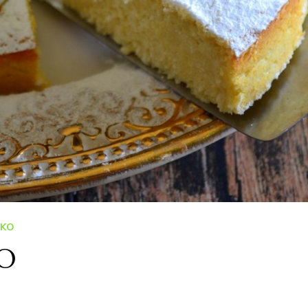
DKO
LO