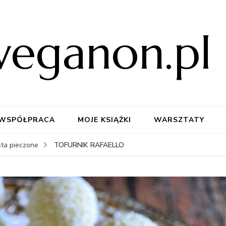
weganon.pl
WSPÓŁPRACA
MOJE KSIĄŻKI
WARSZTATY
TOFURNIK RAFAELLO
sta pieczone