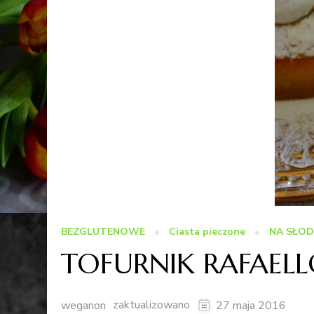
BEZGLUTENOWE
Ciasta pieczone
NA SŁO
TOFURNIK RAFAEL
zaktualizowano
weganon
27 maja 2016