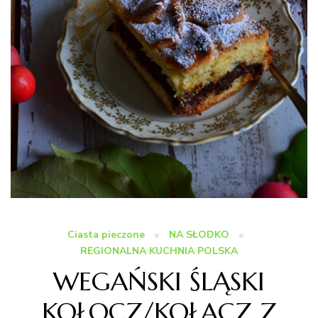
Ciasta pieczone
NA SŁODKO
REGIONALNA KUCHNIA POLSKA
WEGAŃSKI ŚLĄSKI
KOŁOCZ/KOŁACZ Z