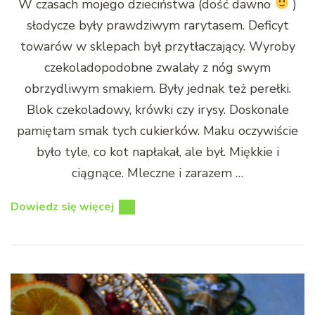
W czasach mojego dzieciństwa (dość dawno
)
słodycze były prawdziwym rarytasem. Deficyt
towarów w sklepach był przytłaczający. Wyroby
czekoladopodobne zwalały z nóg swym
obrzydliwym smakiem. Były jednak też perełki.
Blok czekoladowy, krówki czy irysy. Doskonale
pamiętam smak tych cukierków. Maku oczywiście
było tyle, co kot napłakał, ale był. Miękkie i
ciągnące. Mleczne i zarazem …
Dowiedz się więcej