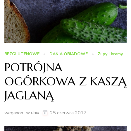
BEZGLUTENOWE
DANIA OBIADOWE
Zupy i kremy
POTRÓJNA
OGÓRKOWA Z KASZĄ
JAGLANĄ
w dniu
weganon
25 czerwca 2017