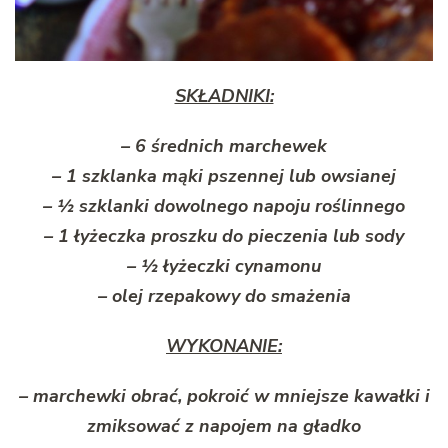
SKŁADNIKI:
–
6 średnich marchewek
– 1 szklanka mąki pszennej lub owsianej
– ½ szklanki dowolnego napoju roślinnego
– 1 łyżeczka proszku do pieczenia lub sody
– ½ łyżeczki cynamonu
– olej rzepakowy do smażenia
WYKONANIE:
–
marchewki obrać, pokroić w mniejsze kawałki i
zmiksować z napojem na gładko