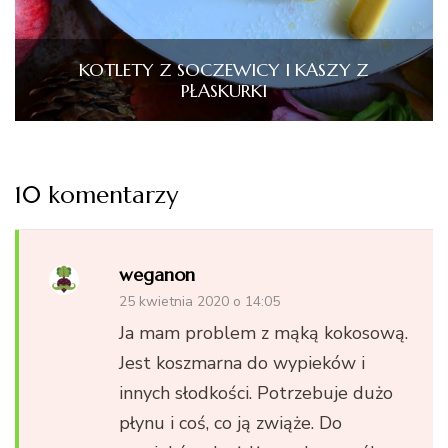
KOTLETY Z SOCZEWICY I KASZY Z
PŁASKURKI
10 komentarzy
weganon
25 kwietnia 2020 o 14:05
Ja mam problem z mąką kokosową.
Jest koszmarna do wypieków i
innych słodkości. Potrzebuje dużo
płynu i coś, co ją zwiąże. Do