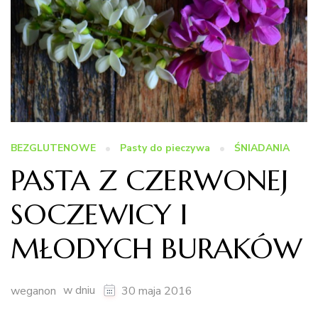
BEZGLUTENOWE
Pasty do pieczywa
ŚNIADANIA
PASTA Z CZERWONEJ
SOCZEWICY I
MŁODYCH BURAKÓW
w dniu
weganon
30 maja 2016