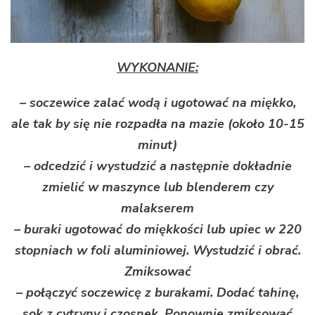
WYKONANIE:
– soczewice zalać wodą i ugotować na miękko,
ale tak by się nie rozpadła na mazie (około 10-15
minut)
– odcedzić i wystudzić a następnie dokładnie
zmielić w maszynce lub blenderem czy
malakserem
– buraki ugotować do miękkości lub upiec w 220
stopniach w foli aluminiowej. Wystudzić i obrać.
Zmiksować
– połączyć soczewicę z burakami. Dodać tahinę,
sok z cytryny i czosnek. Ponownie zmiksować