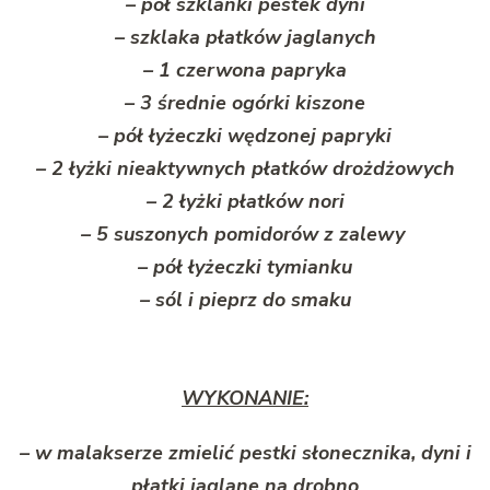
– pół szklanki pestek dyni
– szklaka płatków jaglanych
– 1 czerwona papryka
– 3 średnie ogórki kiszone
– pół łyżeczki wędzonej papryki
– 2 łyżki nieaktywnych płatków drożdżowych
– 2 łyżki płatków nori
– 5 suszonych pomidorów z zalewy
– pół łyżeczki tymianku
– sól i pieprz do smaku
WYKONANIE:
– w malakserze zmielić pestki słonecznika, dyni i
płatki jaglane na drobno