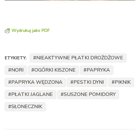
Wydrukuj jako PDF
NIEAKTYWNE PŁATKI DROŻDŻOWE
ETYKIETY:
NORI
OGÓRKI KISZONE
PAPRYKA
PAPRYKA WĘDZONA
PESTKI DYNI
PIKNIK
PŁATKI JAGLANE
SUSZONE POMIDORY
SŁONECZNIK
Nawigacja