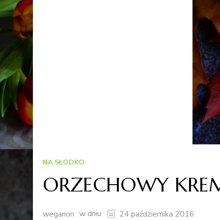
NA SŁODKO
ORZECHOWY KREM
w dniu
weganon
24 października 2016