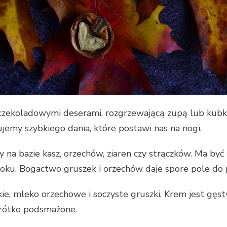
 czekoladowymi deserami, rozgrzewającą zupą lub kub
ujemy szybkiego dania, które postawi nas na nogi.
na bazie kasz, orzechów, ziaren czy strączków. Ma być sz
ą roku. Bogactwo gruszek i orzechów daje spore pole do 
ie, mleko orzechowe i soczyste gruszki. Krem jest gęst
 Krótko podsmażone.