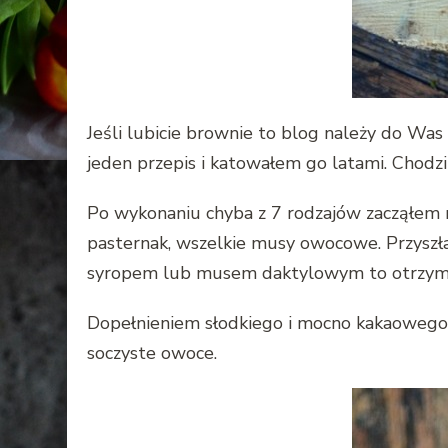
Jeśli lubicie brownie to blog należy do Was
jeden przepis i katowałem go latami. Chodzi
Po wykonaniu chyba z 7 rodzajów zacząłem my
pasternak, wszelkie musy owocowe. Przyszła
syropem lub musem daktylowym to otrzyma
Dopełnieniem słodkiego i mocno kakaowego c
soczyste owoce.