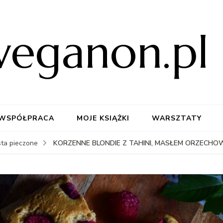
weganon.pl
WSPÓŁPRACA
MOJE KSIĄŻKI
WARSZTATY
KORZENNE BLONDIE Z TAHINI, MASŁEM ORZECHOW
sta pieczone