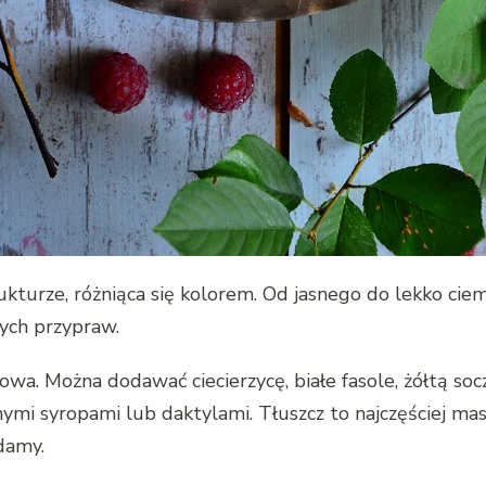
kturze, różniąca się kolorem. Od jasnego do lekko cie
ych przypraw.
wa. Można dodawać ciecierzycę, białe fasole, żółtą so
ymi syropami lub daktylami. Tłuszcz to najczęściej ma
damy.