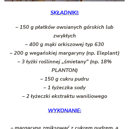
SKŁADNIKI:
– 150 g płatków owsianych górskich lub
zwykłych
– 400 g mąki orkiszowej typ 630
– 200 g wegańskiej margaryny (np. Eleplant)
– 3 łyżki roślinnej „śmietany” (np. 18%
PLANTON)
– 150 g cukru pudru
– 1 łyżeczka sody
– 2 łyżeczki ekstraktu waniliowego
WYKONANIE:
– margarynę zmiksować z cukrem pudrem, a