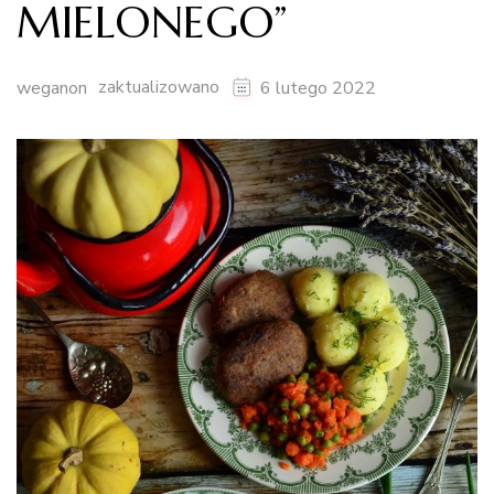
MIELONEGO”
zaktualizowano
weganon
6 lutego 2022