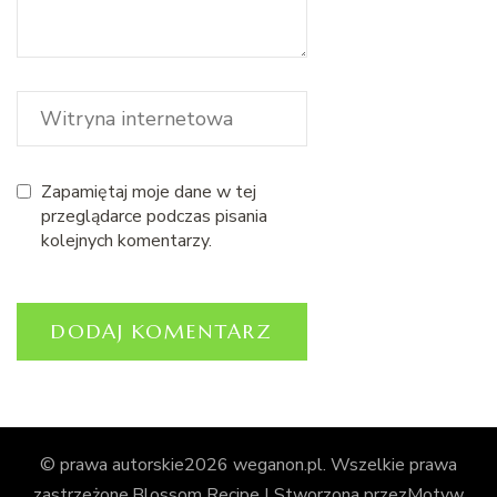
Zapamiętaj moje dane w tej
przeglądarce podczas pisania
kolejnych komentarzy.
© prawa autorskie2026
weganon.pl
. Wszelkie prawa
zastrzeżone.
Blossom Recipe | Stworzona przez
Motyw