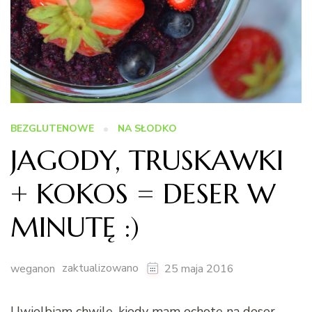
BEZGLUTENOWE
NA SŁODKO
JAGODY, TRUSKAWKI
+ KOKOS = DESER W
MINUTĘ :)
zaktualizowano
weganon
25 maja 2016
Uwielbiam chwilę, kiedy mam ochotę na deser,