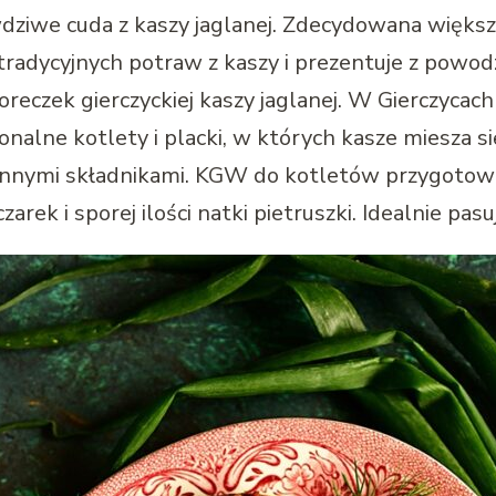
dziwe cuda z kaszy jaglanej. Zdecydowana większ
radycyjnych potraw z kaszy i prezentuje z powo
eczek gierczyckiej kaszy jaglanej. W Gierczycach 
ionalne kotlety i placki, w których kasze miesza 
i innymi składnikami. KGW do kotletów przygotow
rek i sporej ilości natki pietruszki. Idealnie pas