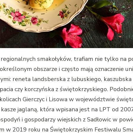
 regionalnych smakołyków, trafiam nie tylko na 
 określonym obszarze i często mają oznaczenie un
nymi: reneta landsberska z lubuskiego, kaszubska
acia czy korczyńska z świętokrzyskiego. Podobnie 
olicach Gierczyc i Lisowa w województwie święt
kasze jaglaną, która wpisana jest na LPT od 200
gospodyń i gospodarzy wiejskich z Sadłowic w pow
ałem w 2019 roku na Świętokrzyskim Festiwalu S