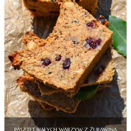
PASZTET BIAŁYCH WARZYW Z ŻURAWINĄ